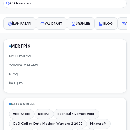
7/24 destek
İLAN PAZARI
VALORANT
ÜRÜNLER
BLOG
YA
MERTPİN
Hakkımızda
Yardım Merkezi
Blog
İletişim
KATEGORILER
App Store
RigorZ
İstanbul Kıyamet Vakti
CoD Call of Duty Modern Warfare 2 2022
Minecraft