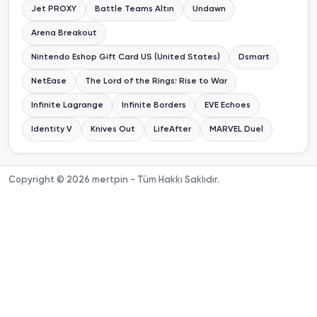
Jet PROXY
Battle Teams Altın
Undawn
Arena Breakout
Nintendo Eshop Gift Card US (United States)
Dsmart
NetEase
The Lord of the Rings: Rise to War
Infinite Lagrange
Infinite Borders
EVE Echoes
Identity V
Knives Out
LifeAfter
MARVEL Duel
Copyright © 2026 mertpin - Tüm Hakkı Saklıdır.