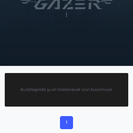
Bu kategoride şu an listelenecek ürün bulunmuyor.
1