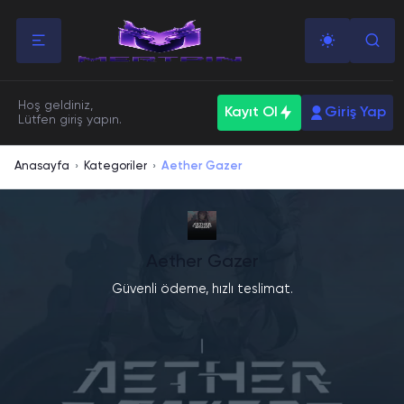
Hoş geldiniz,
Kayıt Ol
Giriş Yap
Lütfen giriş yapın.
Anasayfa
Kategoriler
Aether Gazer
›
›
Aether Gazer
Güvenli ödeme, hızlı teslimat.