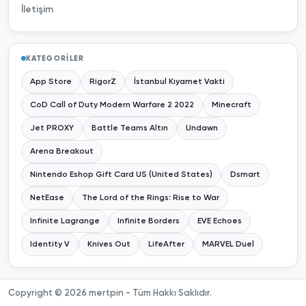
İletişim
KATEGORILER
App Store
RigorZ
İstanbul Kıyamet Vakti
CoD Call of Duty Modern Warfare 2 2022
Minecraft
Jet PROXY
Battle Teams Altın
Undawn
Arena Breakout
Nintendo Eshop Gift Card US (United States)
Dsmart
NetEase
The Lord of the Rings: Rise to War
Infinite Lagrange
Infinite Borders
EVE Echoes
Identity V
Knives Out
LifeAfter
MARVEL Duel
Copyright © 2026 mertpin - Tüm Hakkı Saklıdır.