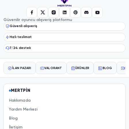
Güvenilir oyuncu alışveriş platformu
Güvenli alışveriş
Hızlı teslimat
7/24 destek
İLAN PAZARI
VALORANT
ÜRÜNLER
BLOG
YA
MERTPİN
Hakkımızda
Yardım Merkezi
Blog
İletişim