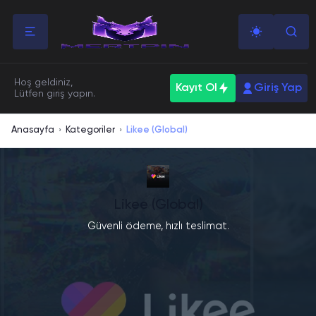
Hoş geldiniz,
Kayıt Ol
Giriş Yap
Lütfen giriş yapın.
Anasayfa
Kategoriler
Likee (Global)
›
›
Likee (Global)
Güvenli ödeme, hızlı teslimat.