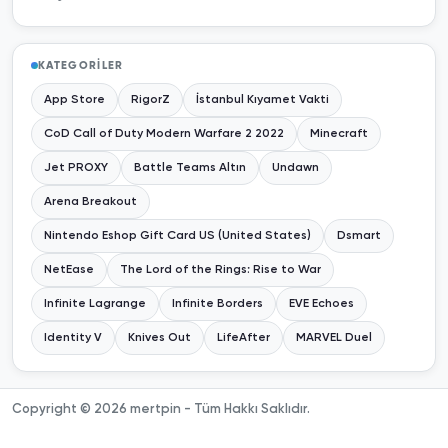
KATEGORILER
App Store
RigorZ
İstanbul Kıyamet Vakti
CoD Call of Duty Modern Warfare 2 2022
Minecraft
Jet PROXY
Battle Teams Altın
Undawn
Arena Breakout
Nintendo Eshop Gift Card US (United States)
Dsmart
NetEase
The Lord of the Rings: Rise to War
Infinite Lagrange
Infinite Borders
EVE Echoes
Identity V
Knives Out
LifeAfter
MARVEL Duel
Copyright © 2026 mertpin - Tüm Hakkı Saklıdır.