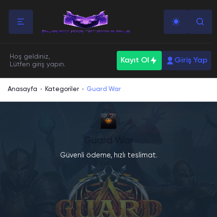
Hoş geldiniz,
Kayıt Ol
Giriş Yap
Lütfen giriş yapın.
Anasayfa
Kategoriler
Guard War
›
›
Guard War
Güvenli ödeme, hızlı teslimat.