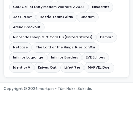
CoD Call of Duty Modern Warfare 2 2022
Minecraft
Jet PROXY
Battle Teams Altın
Undawn
Arena Breakout
Nintendo Eshop Gift Card US (United States)
Dsmart
NetEase
The Lord of the Rings: Rise to War
Infinite Lagrange
Infinite Borders
EVE Echoes
Identity V
Knives Out
LifeAfter
MARVEL Duel
Copyright © 2026 mertpin - Tüm Hakkı Saklıdır.