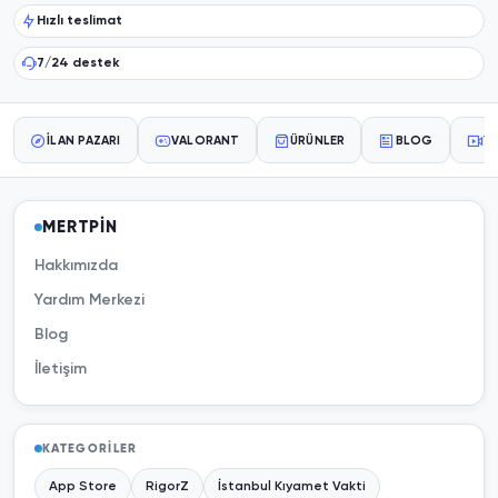
Hızlı teslimat
7/24 destek
İLAN PAZARI
VALORANT
ÜRÜNLER
BLOG
YA
MERTPİN
Hakkımızda
Yardım Merkezi
Blog
İletişim
KATEGORILER
App Store
RigorZ
İstanbul Kıyamet Vakti