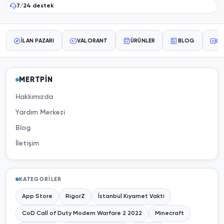
7/24 destek
İLAN PAZARI
VALORANT
ÜRÜNLER
BLOG
YA
MERTPİN
Hakkımızda
Yardım Merkezi
Blog
İletişim
KATEGORILER
App Store
RigorZ
İstanbul Kıyamet Vakti
CoD Call of Duty Modern Warfare 2 2022
Minecraft