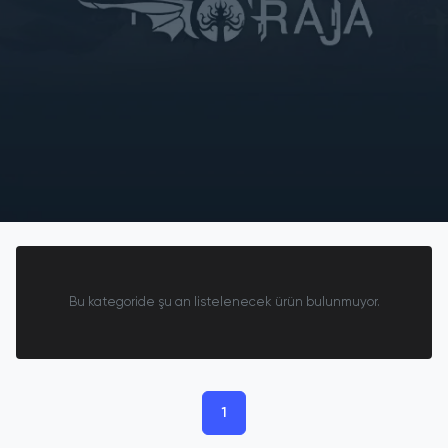
Bu kategoride şu an listelenecek ürün bulunmuyor.
1