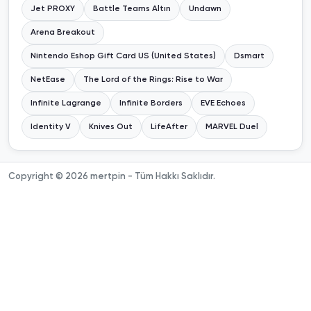
Jet PROXY
Battle Teams Altın
Undawn
Arena Breakout
Nintendo Eshop Gift Card US (United States)
Dsmart
NetEase
The Lord of the Rings: Rise to War
Infinite Lagrange
Infinite Borders
EVE Echoes
Identity V
Knives Out
LifeAfter
MARVEL Duel
Copyright © 2026 mertpin - Tüm Hakkı Saklıdır.