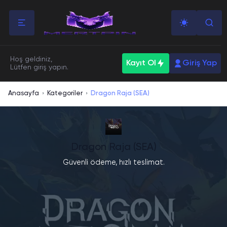
Hoş geldiniz,
Kayıt Ol
Giriş Yap
Lütfen giriş yapın.
Anasayfa
Kategoriler
Dragon Raja (SEA)
›
›
Dragon Raja (SEA)
Güvenli ödeme, hızlı teslimat.