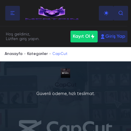
Hoş geldiniz,
Kayıt Ol
Giriş Yap
Lütfen giriş yapın.
Anasayfa
Kategoriler
CapCut
›
›
CapCut
Güvenli ödeme, hızlı teslimat.