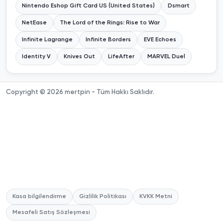
Nintendo Eshop Gift Card US (United States)
Dsmart
NetEase
The Lord of the Rings: Rise to War
Infinite Lagrange
Infinite Borders
EVE Echoes
Identity V
Knives Out
LifeAfter
MARVEL Duel
Copyright © 2026 mertpin - Tüm Hakkı Saklıdır.
Kasa bilgilendirme
Gizlilik Politikası
KVKK Metni
Mesafeli Satış Sözleşmesi