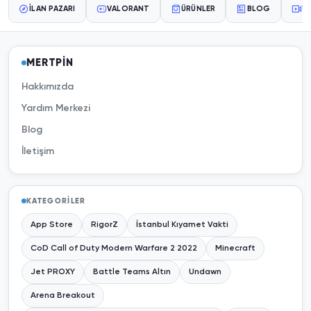
İLAN PAZARI
VALORANT
ÜRÜNLER
BLOG
YA
MERTPİN
Hakkımızda
Yardım Merkezi
Blog
İletişim
KATEGORILER
App Store
RigorZ
İstanbul Kıyamet Vakti
CoD Call of Duty Modern Warfare 2 2022
Minecraft
Jet PROXY
Battle Teams Altın
Undawn
Arena Breakout