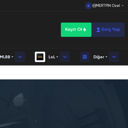
MERTPIN Ozel
Kayıt Ol
Giriş Yap
MLBB
LoL
Diğer