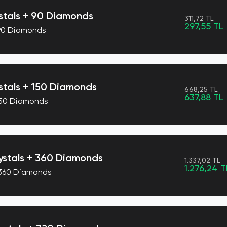
stals + 90 Diamonds
311,72 TL
297,55 TL
 90 Diamonds
tals + 150 Diamonds
668,25 TL
637,88 TL
150 Diamonds
stals + 360 Diamonds
1.337,02 TL
1.276,24 T
 360 Diamonds