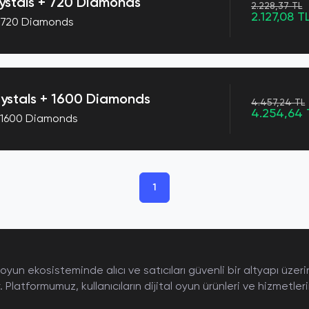
stals + 720 Diamonds
2.228,37 TL
2.127,08 T
+ 720 Diamonds
ystals + 1600 Diamonds
4.457,24 TL
4.254,64 
 1600 Diamonds
1
 oyun ekosisteminde alıcı ve satıcıları güvenli bir altyapı üz
. Platformumuz, kullanıcıların dijital oyun ürünleri ve hizmetler