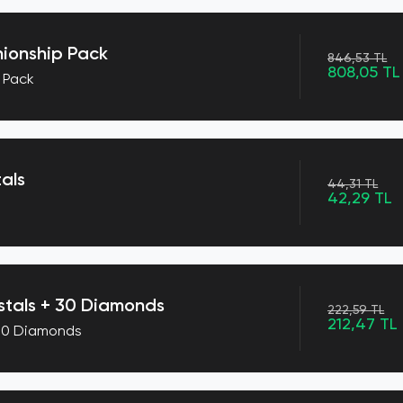
ionship Pack
846,53 TL
808,05 TL
 Pack
als
44,31 TL
42,29 TL
tals + 30 Diamonds
222,59 TL
212,47 TL
 30 Diamonds