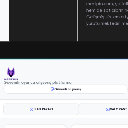
mertpin.com, şeffafl
hem de satıcıların h
Gelişmiş sistem alt
yürütülmektedir. mer
Güvenilir oyuncu alışveriş platformu
Güvenli alışveriş
İLAN PAZARI
VALORANT