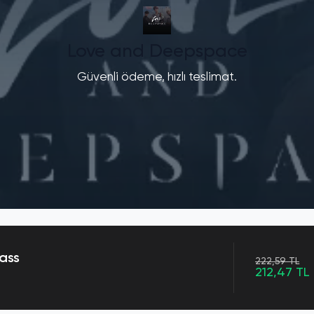
Love and Deepspace
Güvenli ödeme, hızlı teslimat.
ass
222,59 TL
212,47 TL