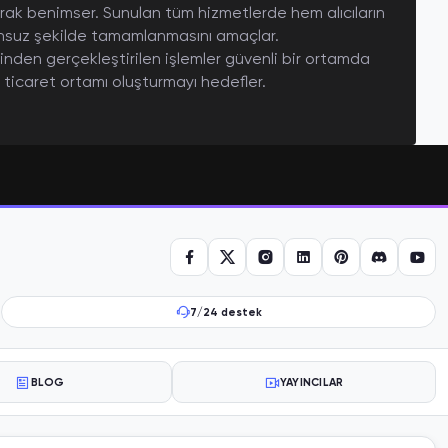
larak benimser. Sunulan tüm hizmetlerde hem alıcıların
orunsuz şekilde tamamlanmasını amaçlar.
nden gerçekleştirilen işlemler güvenli bir ortamda
r ticaret ortamı oluşturmayı hedefler.
7/24 destek
BLOG
YAYINCILAR