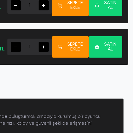
SEPETE
SATIN
L
EKLE
AL
SEPETE
SATIN
TL
EKLE
AL
erinde buluşturmak amacıyla kurulmuş bir
oyuncu
ine hızlı, kolay ve güvenli şekilde erişmesini