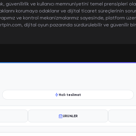
ık, güvenilirlik ve kullanıcı memnuniyetini temel prensipleri o
aklarını korumaya odaklanır ve dijital ticaret süreçlerinin s
yapımız ve kontrol mekanizmalarımız sayesinde, platform üzeri
tpin.com, dijital oyun pazarında sürdürülebilir ve güvenilir bi
Hızlı teslimat
ÜRÜNLER